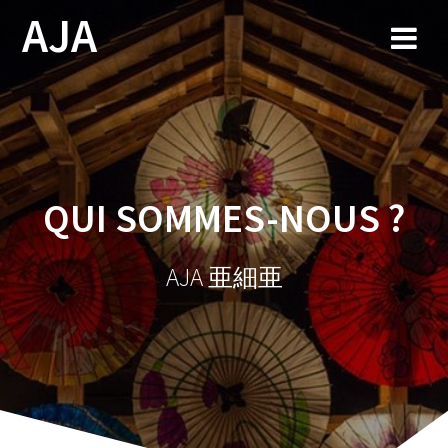
AJA
QUI SOMMES-NOUS ?
AJA 亜細亜