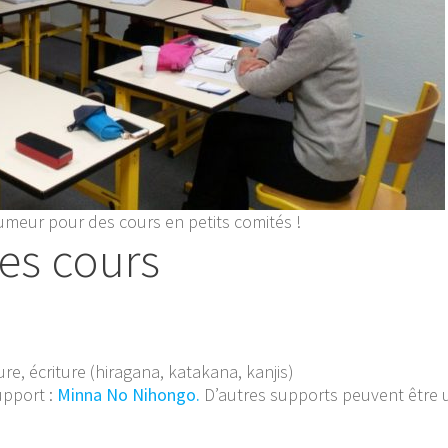
umeur pour des cours en petits comités !
es cours
re, écriture (hiragana, katakana, kanjis)
pport :
Minna No Nihongo.
D’autres supports peuvent être u