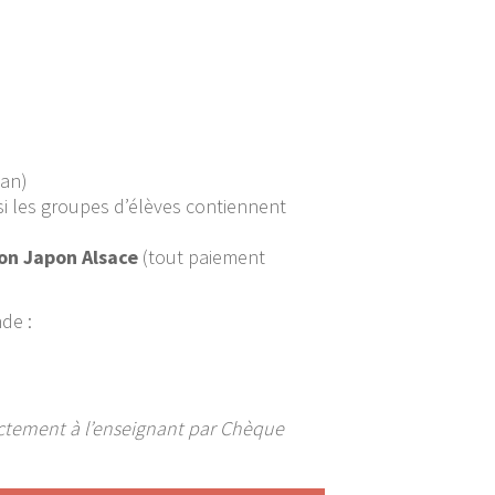
 an)
 si les groupes d’élèves contiennent
ion Japon Alsace
(tout paiement
nde :
irectement à l’enseignant par Chèque