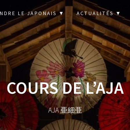
NDRE LE JAPONAIS ▼
ACTUALITÉS ▼
COURS DE L’AJA
AJA 亜細亜