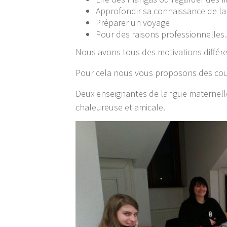
Approfondir sa connaissance de la
Préparer un voyage
Pour des raisons professionnelle
Nous avons tous des motivations différent
Pour cela nous vous proposons des cour
Deux enseignantes de langue maternell
chaleureuse et amicale.