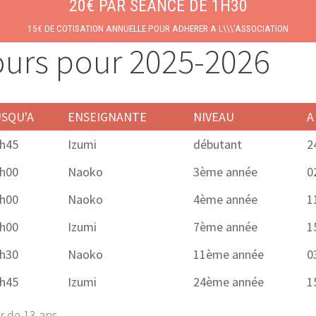
20€ PAR SEANCE DE 1H30
15€ DE COTISATION ANNUELLE POUR ADHERER A L\\\'ASSOCIATION
ours pour 2025-2026
SQU'A
ENSEIGNANTE
NIVEAU
A
h45
Izumi
débutant
2
h00
Naoko
3ème année
0
h00
Naoko
4ème année
1
h00
Izumi
7ème année
1
h30
Naoko
11ème année
0
h45
Izumi
24ème année
1
r de 13 ans.