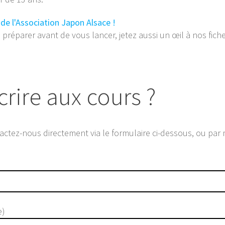
de l'Association Japon Alsace !
 préparer avant de vous lancer, jetez aussi un œil à nos fich
rire aux cours ?
ntactez-nous directement via le formulaire ci-dessous, ou par
e)