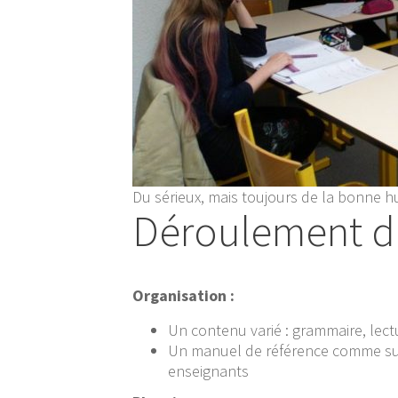
Du sérieux, mais toujours de la bonne h
Déroulement d
Organisation :
Un contenu varié : grammaire, lectu
Un manuel de référence comme su
enseignants