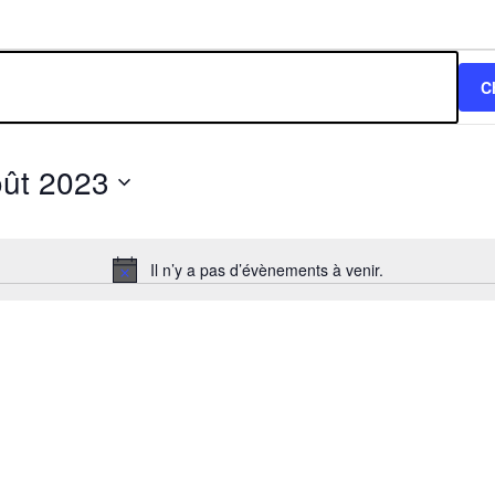
C
oût 2023
Il n’y a pas d’évènements à venir.
N
o
t
i
c
e