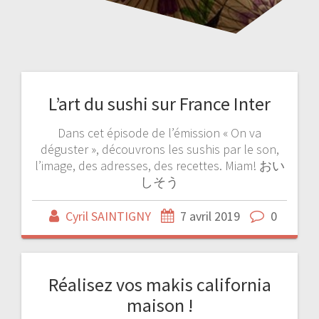
L’art du sushi sur France Inter
Dans cet épisode de l’émission « On va
déguster », découvrons les sushis par le son,
l’image, des adresses, des recettes. Miam! おい
しそう
Cyril SAINTIGNY
7 avril 2019
0
Réalisez vos makis california
maison !