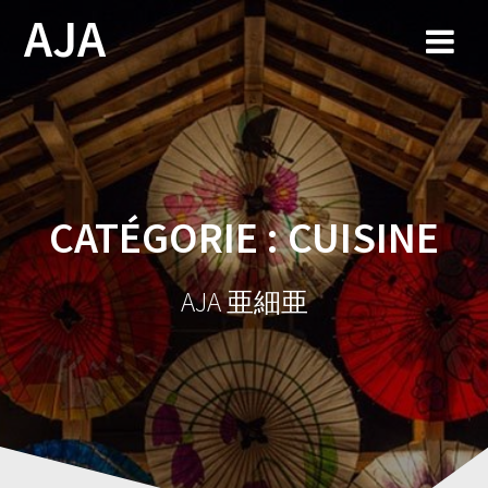
Skip
AJA
to
content
CATÉGORIE :
CUISINE
AJA 亜細亜