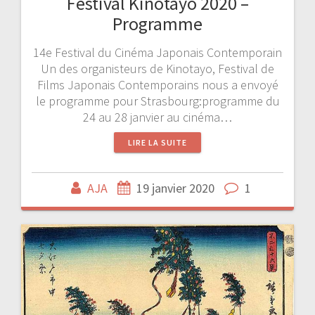
Festival Kinotayo 2020 –
Programme
14e Festival du Cinéma Japonais Contemporain
Un des organisteurs de Kinotayo, Festival de
Films Japonais Contemporains nous a envoyé
le programme pour Strasbourg:programme du
24 au 28 janvier au cinéma…
LIRE LA SUITE
AJA
19 janvier 2020
1