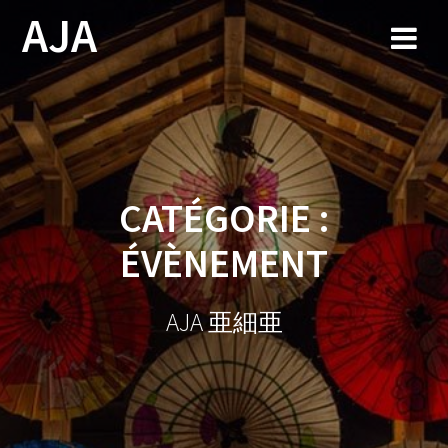
Skip
AJA
to
content
CATÉGORIE :
ÉVÈNEMENT
AJA 亜細亜