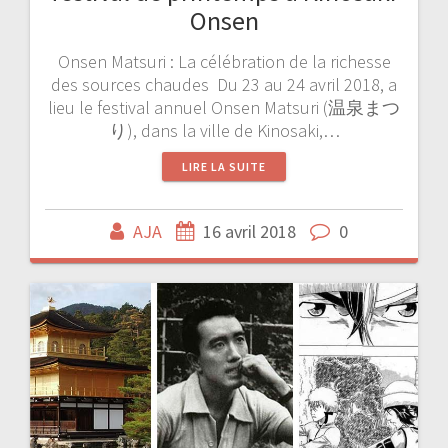
Onsen
Onsen Matsuri : La célébration de la richesse
des sources chaudes Du 23 au 24 avril 2018, a
lieu le festival annuel Onsen Matsuri (温泉まつ
り), dans la ville de Kinosaki,…
LIRE LA SUITE
AJA
16 avril 2018
0