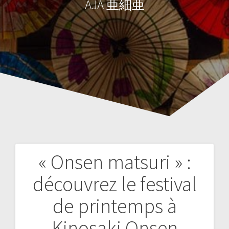
AJA 亜細亜
« Onsen matsuri » :
Navigation
découvrez le festival
de
de printemps à
l’article
Kinosaki Onsen