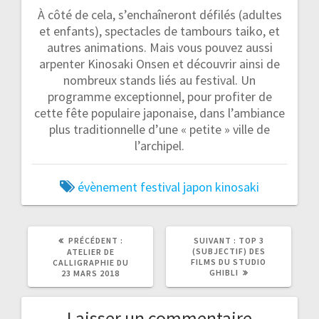
À côté de cela, s’enchaîneront défilés (adultes
et enfants), spectacles de tambours taiko, et
autres animations. Mais vous pouvez aussi
arpenter Kinosaki Onsen et découvrir ainsi de
nombreux stands liés au festival. Un
programme exceptionnel, pour profiter de
cette fête populaire japonaise, dans l’ambiance
plus traditionnelle d’une « petite » ville de
l’archipel.
évènement
festival
japon
kinosaki
ARTICLE
ARTICLE
PRÉCÉDENT :
SUIVANT :
TOP 3
PRÉCÉDENT
SUIVANT
(SUBJECTIF) DES
ATELIER DE
:
:
FILMS DU STUDIO
CALLIGRAPHIE DU
GHIBLI
23 MARS 2018
Laisser un commentaire