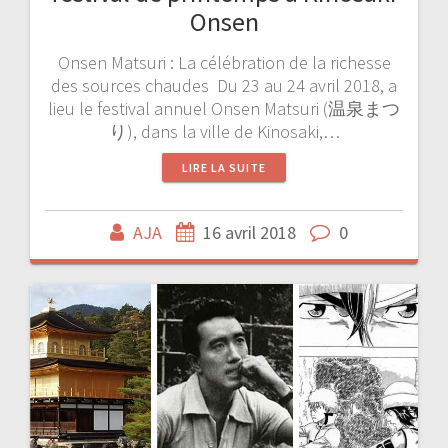
Onsen
Onsen Matsuri : La célébration de la richesse
des sources chaudes Du 23 au 24 avril 2018, a
lieu le festival annuel Onsen Matsuri (温泉まつ
り), dans la ville de Kinosaki,…
LIRE LA SUITE
AJA
16 avril 2018
0