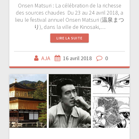
Onsen Matsuri : La célébration de la richesse
des sources chaudes Du 23 au 24 avril 2018, a
lieu le festival annuel Onsen Matsuri (温泉まつ
り), dans la ville de Kinosaki,…
LIRE LA SUITE
AJA
16 avril 2018
0