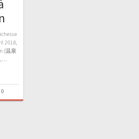
à
n
richesse
il 2018,
uri (温泉
i,…
0