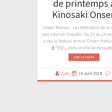
de printemps 
Kinosaki Onse
Onsen Matsuri : La célébration de la 
des sources chaudes Du 23 au 24 avr
a lieu le festival annuel Onsen Mats
まつり), dans la ville de Kinosak
LIRE LA SUITE
AJA
16 avril 2018