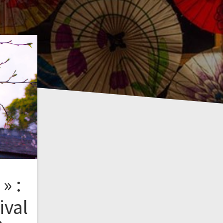
» :
ival