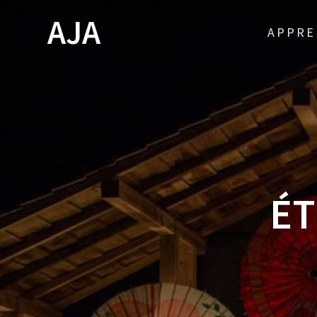
Skip
AJA
to
APPRE
content
ÉT