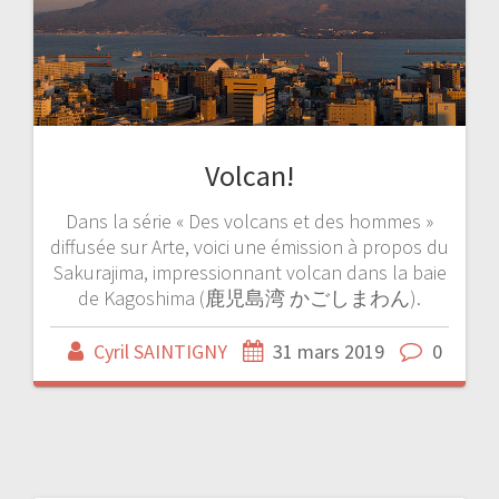
Volcan!
Dans la série « Des volcans et des hommes »
diffusée sur Arte, voici une émission à propos du
Sakurajima, impressionnant volcan dans la baie
de Kagoshima (鹿児島湾 かごしまわん).
Cyril SAINTIGNY
31 mars 2019
0