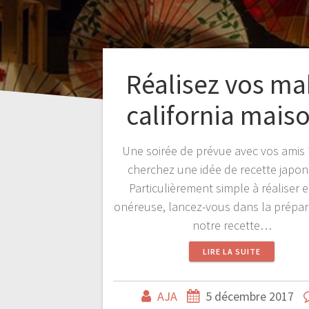
Réalisez vos ma
california maiso
Une soirée de prévue avec vos amis
cherchez une idée de recette japon
Particulièrement simple à réaliser 
onéreuse, lancez-vous dans la prépar
notre recette…
LIRE LA SUITE
AJA
5 décembre 2017