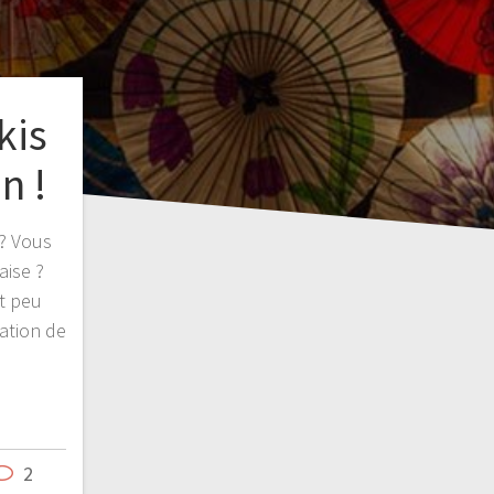
kis
n !
 ? Vous
aise ?
et peu
ation de
2