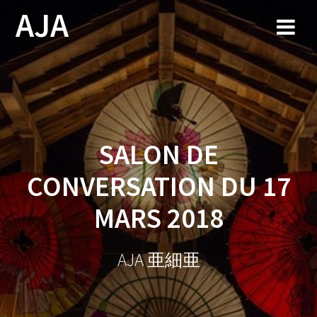
Skip
AJA
to
content
SALON DE
CONVERSATION DU 17
MARS 2018
AJA 亜細亜