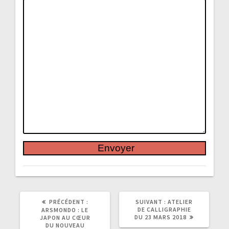
ARTICLE
ARTICLE
PRÉCÉDENT :
SUIVANT :
ATELIER
PRÉCÉDENT
SUIVANT
DE CALLIGRAPHIE
ARSMONDO : LE
:
:
DU 23 MARS 2018
JAPON AU CŒUR
DU NOUVEAU